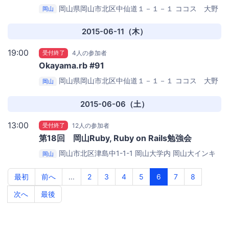
岡山県岡山市北区中仙道１－１－１
ココス 大野
岡山
辻店
2015-06-11（木）
19:00
受付終了
4人の参加者
Okayama.rb #91
岡山県岡山市北区中仙道１－１－１
ココス 大野
岡山
辻店
2015-06-06（土）
13:00
受付終了
12人の参加者
第18回 岡山Ruby, Ruby on Rails勉強会
岡山市北区津島中1-1-1 岡山大学内
岡山大インキ
岡山
ュベータ2F 会議室
最初
前へ
...
2
3
4
5
6
7
8
次へ
最後